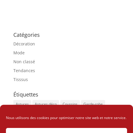
Catégories
Décoration
Mode
Non classé
Tendances
Tisssus
Étiquettes
Astuces
Astuces déco
Coussins
Garde-robe
Insolite
Look sophistiqué
Tapis
Nous utilisons des cookies pour optimiser notre site web et notre service.
Vêtements tendances
Wax