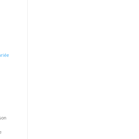
riée
l
ison
e