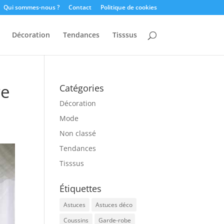
Qui sommes-nous ?
Contact
Politique de cookies
Décoration
Tendances
Tisssus
ge
Catégories
Décoration
Mode
Non classé
Tendances
Tisssus
Étiquettes
Astuces
Astuces déco
Coussins
Garde-robe