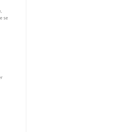
e,
de se
t
er