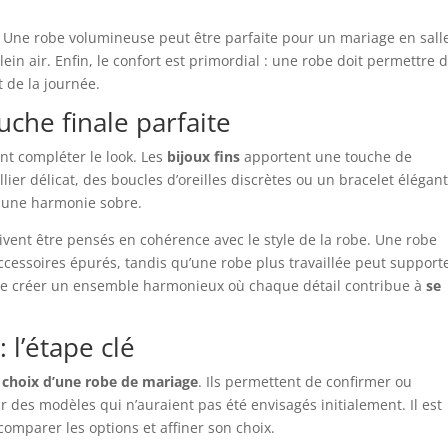
. Une robe volumineuse peut être parfaite pour un mariage en sall
n air. Enfin, le confort est primordial : une robe doit permettre 
 de la journée.
uche finale parfaite
ent compléter le look. Les
bijoux fins
apportent une touche de
ier délicat, des boucles d’oreilles discrètes ou un bracelet élégan
s une harmonie sobre.
oivent être pensés en cohérence avec le style de la robe. Une robe
ccessoires épurés, tandis qu’une robe plus travaillée peut support
e de créer un ensemble harmonieux où chaque détail contribue à
se
 l’étape clé
e
choix d’une robe de mariage
. Ils permettent de confirmer ou
r des modèles qui n’auraient pas été envisagés initialement. Il est
comparer les options et affiner son choix.