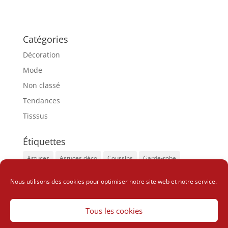
Catégories
Décoration
Mode
Non classé
Tendances
Tisssus
Étiquettes
Astuces
Astuces déco
Coussins
Garde-robe
Insolite
Look sophistiqué
Tapis
Nous utilisons des cookies pour optimiser notre site web et notre service.
Vêtements tendances
Wax
Tous les cookies