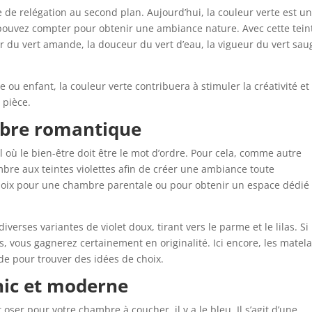
e de relégation au second plan. Aujourd’hui, la couleur verte est u
 pouvez compter pour obtenir une ambiance nature. Avec cette tein
r du vert amande, la douceur du vert d’eau, la vigueur du vert sau
ou enfant, la couleur verte contribuera à stimuler la créativité et 
 pièce.
mbre romantique
où le bien-être doit être le mot d’ordre. Pour cela, comme autre
bre aux teintes violettes afin de créer une ambiance toute
 choix pour une chambre parentale ou pour obtenir un espace dédié 
verses variantes de violet doux, tirant vers le parme et le lilas. Si
s, vous gagnerez certainement en originalité. Ici encore, les matel
de pour trouver des idées de choix.
hic et moderne
ser pour votre chambre à coucher, il y a le bleu. Il s’agit d’une