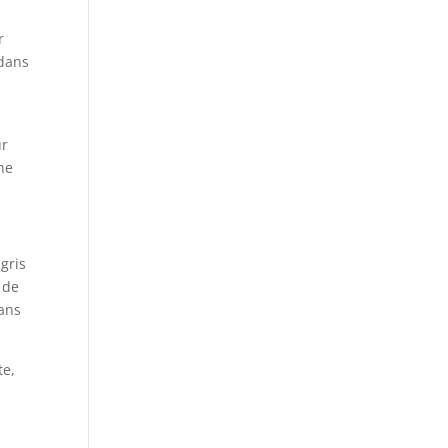
r
 dans
ur
ne
gris
 de
dans
te,