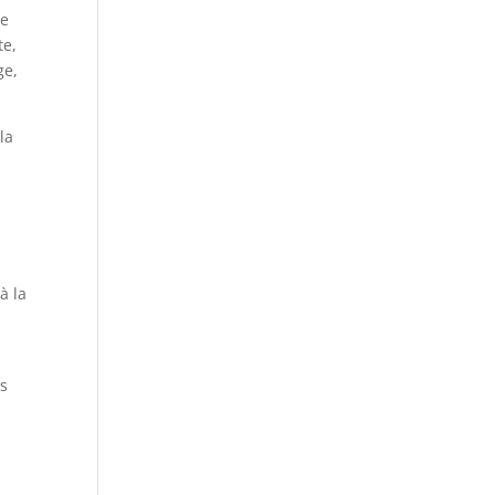
ne
te,
ge,
la
à la
as