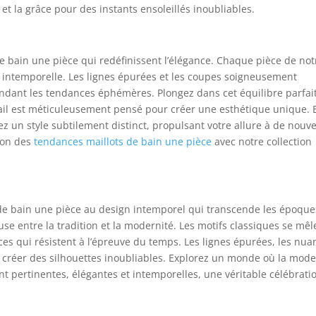
t la grâce pour des instants ensoleillés inoubliables.
de bain une pièce qui redéfinissent l’élégance. Chaque pièce de not
 intemporelle. Les lignes épurées et les coupes soigneusement
ndant les tendances éphémères. Plongez dans cet équilibre parfai
tail est méticuleusement pensé pour créer une esthétique unique. 
ez un style subtilement distinct, propulsant votre allure à de nouv
ion des
tendances maillots de bain une pièce
avec notre collection
 de bain une pièce au design intemporel qui transcende les époque
e entre la tradition et la modernité. Les motifs classiques se mêl
es qui résistent à l’épreuve du temps. Les lignes épurées, les nua
ur créer des silhouettes inoubliables. Explorez un monde où la mod
t pertinentes, élégantes et intemporelles, une véritable célébrati