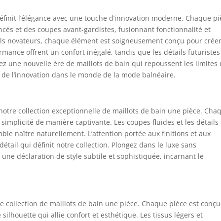
définit l’élégance avec une touche d’innovation moderne. Chaque p
és et des coupes avant-gardistes, fusionnant fonctionnalité et
ils novateurs, chaque élément est soigneusement conçu pour crée
mance offrent un confort inégalé, tandis que les détails futuristes
z une nouvelle ère de maillots de bain qui repoussent les limites
 de l’innovation dans le monde de la mode balnéaire.
 notre collection exceptionnelle de maillots de bain une pièce. Cha
simplicité de manière captivante. Les coupes fluides et les détails
ble naître naturellement. L’attention portée aux finitions et aux
étail qui définit notre collection. Plongez dans le luxe sans
une déclaration de style subtile et sophistiquée, incarnant le
e collection de maillots de bain une pièce. Chaque pièce est conç
ilhouette qui allie confort et esthétique. Les tissus légers et