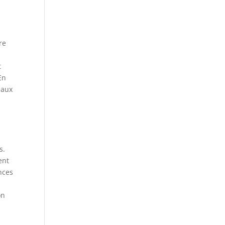
re
t
En
eaux
s.
ent
nces
e
on