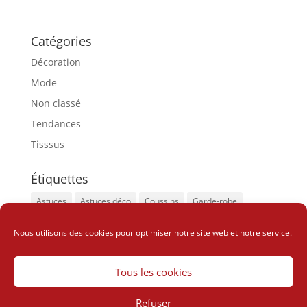
Catégories
Décoration
Mode
Non classé
Tendances
Tisssus
Étiquettes
Astuces
Astuces déco
Coussins
Garde-robe
Insolite
Look sophistiqué
Tapis
Nous utilisons des cookies pour optimiser notre site web et notre service.
Vêtements tendances
Wax
Tous les cookies
Refuser