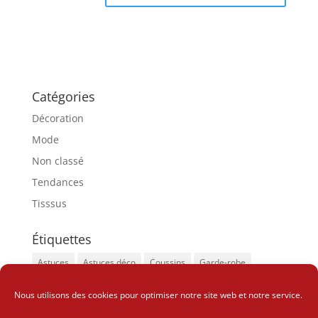
Catégories
Décoration
Mode
Non classé
Tendances
Tisssus
Étiquettes
Astuces
Astuces déco
Coussins
Garde-robe
Insolite
Look sophistiqué
Tapis
Nous utilisons des cookies pour optimiser notre site web et notre service.
Vêtements tendances
Wax