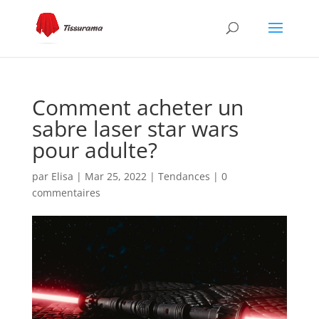
Comment acheter un
sabre laser star wars
pour adulte?
par
Elisa
|
Mar 25, 2022
|
Tendances
|
0
commentaires