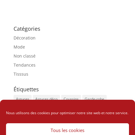
Catégories
Décoration
Mode
Non classé
Tendances
Tisssus
Étiquettes
Astuces
Astuces déco
Coussins
Garde-robe
Insolite
Look sophistiqué
Tapis
Nous utilisons des cookies pour optimiser notre site web et notre service.
Vêtements tendances
Wax
Tous les cookies