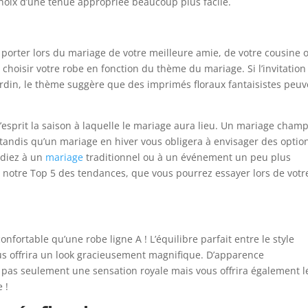
choix d’une tenue appropriée beaucoup plus facile.
 porter lors du mariage de votre meilleure amie, de votre cousine 
e choisir votre robe en fonction du thème du mariage. Si l’invitation
rdin, le thème suggère que des imprimés floraux fantaisistes peuv
l’esprit la saison à laquelle le mariage aura lieu. Un mariage cham
, tandis qu’un mariage en hiver vous obligera à envisager des optio
ndiez à un
mariage
traditionnel ou à un événement un peu plus
à notre Top 5 des tendances, que vous pourrez essayer lors de votr
onfortable qu’une robe ligne A ! L’équilibre parfait entre le style
ous offrira un look gracieusement magnifique. D’apparence
a pas seulement une sensation royale mais vous offrira également l
 !