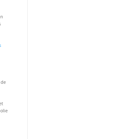
en
s
s
 de
et
olie