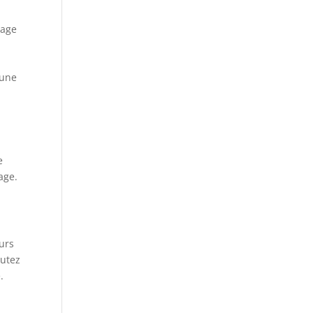
iage
 une
e
age.
urs
outez
.