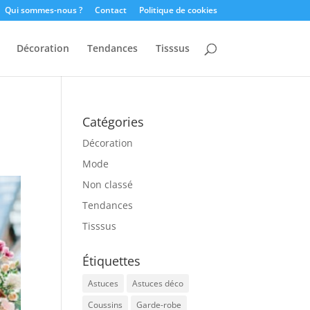
Qui sommes-nous ?
Contact
Politique de cookies
Décoration
Tendances
Tisssus
Catégories
Décoration
Mode
Non classé
Tendances
Tisssus
Étiquettes
Astuces
Astuces déco
Coussins
Garde-robe