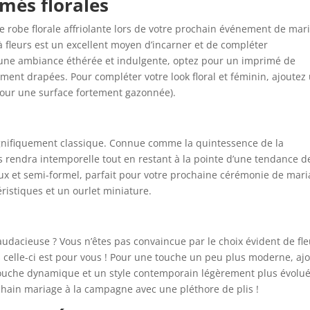
imés florales
ne robe florale affriolante lors de votre prochain événement de mar
e à fleurs est un excellent moyen d’incarner et de compléter
 une ambiance éthérée et indulgente, optez pour un imprimé de
ement drapées. Pour compléter votre look floral et féminin, ajoutez
pour une surface fortement gazonnée).
agnifiquement classique. Connue comme la quintessence de la
s rendra intemporelle tout en restant à la pointe d’une tendance d
x et semi-formel, parfait pour votre prochaine cérémonie de mari
ristiques et un ourlet miniature.
dacieuse ? Vous n’êtes pas convaincue par le choix évident de fle
rs celle-ci est pour vous ! Pour une touche un peu plus moderne, aj
 touche dynamique et un style contemporain légèrement plus évolué
chain mariage à la campagne avec une pléthore de plis !