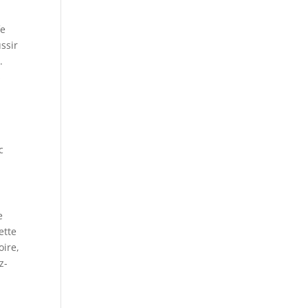
fe
ssir
.
s
c
e
ette
oire,
z-