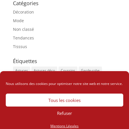
Catégories
Décoration
Mode
Non classé
Tendances
Tisssus
Étiquettes
Astuces
Astuces déco
Coussins
Garde-robe
Insolite
Look sophistiqué
Tapis
Nous utilisons des cookies pour optimiser notre site web et notre service.
Vêtements tendances
Wax
Tous les cookies
Refuser
Design de
Elegant Themes
| Propulsé par
WordPress
Mentions Légales