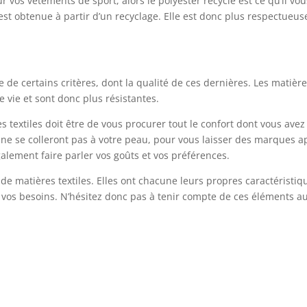
r vos vêtements de sport, alors le polyester recyclé est ce qu’il vou
st obtenue à partir d’un recyclage. Elle est donc plus respectueus
e de certains critères, dont la qualité de ces dernières. Les matièr
 vie et sont donc plus résistantes.
 textiles doit être de vous procurer tout le confort dont vous avez
i ne se colleront pas à votre peau, pour vous laisser des marques a
galement faire parler vos goûts et vos préférences.
de matières textiles. Elles ont chacune leurs propres caractéristiq
e vos besoins. N’hésitez donc pas à tenir compte de ces éléments a