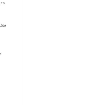
à en
côté
e