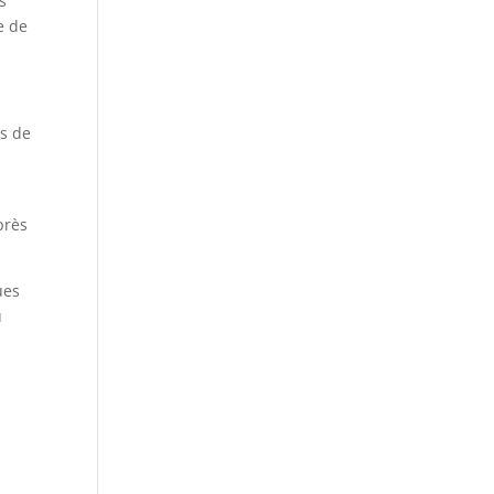
s
e de
es de
près
ues
u