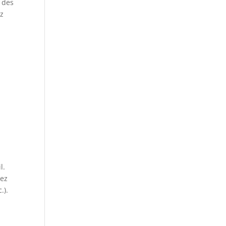
 des
ez
l.
tez
.).