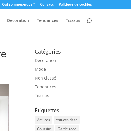
Qui sommes-nous ?
Contact
Politique de cookies
Décoration
Tendances
Tisssus
re
Catégories
Décoration
Mode
Non classé
Tendances
Tisssus
Étiquettes
Astuces
Astuces déco
Coussins
Garde-robe