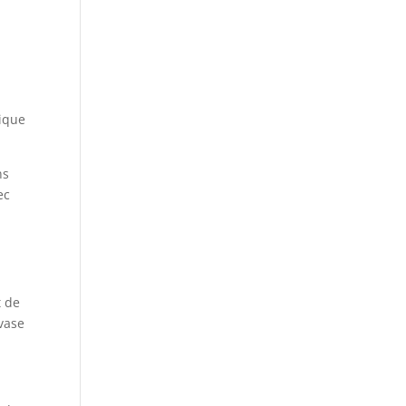
mique
ns
ec
t de
vase